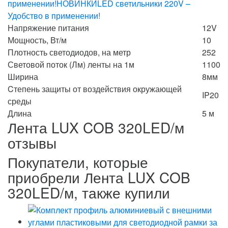
применении!
НОВИНКИ
LED светильники 220V –
Удобство в применении!
Напряжение питания
12V
Мощность, Вт/м
10
Плотность светодиодов, на метр
252
Световой поток (Лм) ленты на 1м
1100
Ширина
8мм
Cтепень защиты от воздействия окружающей
IP20
среды
Длина
5 м
Лента LUX COB 320LED/м
отзывы
Покупатели, которые
приобрели Лента LUX COB
320LED/м, также купили